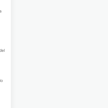
a
del
do