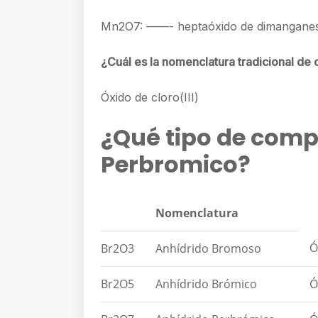
Mn2O7: ——- heptaóxido de dimanganeso.
¿Cuál es la nomenclatura tradicional de
Óxido de cloro(III)
¿Qué tipo de comp
Perbromico?
Nomenclatura
Ó
Br2O3
Anhídrido Bromoso
Br2O5
Anhídrido Brómico
Ó