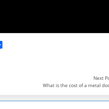
S
h
ar
e
Next P
What is the cost of a metal do
r