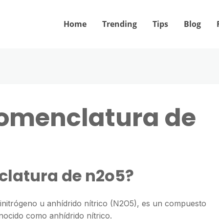
Home
Trending
Tips
Blog
nomenclatura de
clatura de n2o5?
dinitrógeno u anhídrido nítrico (N2O5), es un compuesto
ocido como anhídrido nítrico.