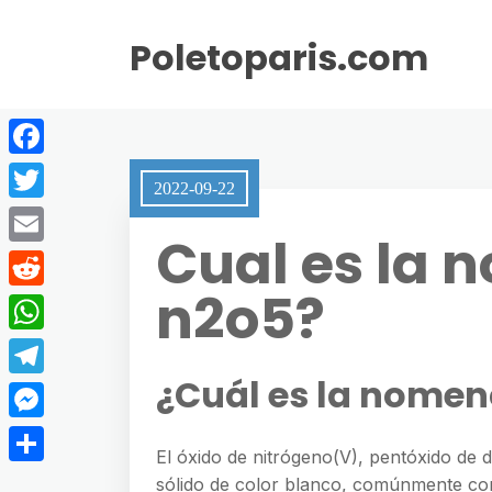
Poletoparis.com
F
2022-09-22
a
T
Cual es la 
c
w
E
e
i
n2o5?
m
R
b
t
a
e
o
W
t
i
d
o
h
¿Cuál es la nomen
e
T
l
d
k
a
r
e
M
i
t
El óxido de nitrógeno(V), pentóxido de 
l
e
t
S
sólido de color blanco, comúnmente con
s