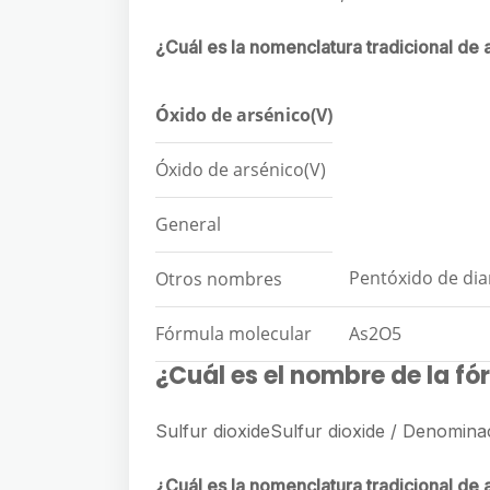
e
s
h
A
g
s
¿Cuál es la nomenclatura tradicional de
a
p
r
e
r
p
a
Óxido de arsénico(V)
n
e
m
g
Óxido de arsénico(V)
e
r
General
Pentóxido de dia
Otros nombres
Fórmula molecular
As2O5
¿Cuál es el nombre de la f
Sulfur dioxideSulfur dioxide / Denomina
¿Cuál es la nomenclatura tradicional de