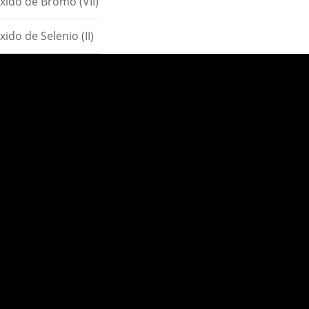
xido de Bromo (VII)
xido de Selenio (II)