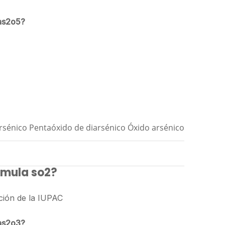
 as2o5?
rsénico Pentaóxido de diarsénico Óxido arsénico
órmula so2?
ción de la IUPAC
 as2o3?