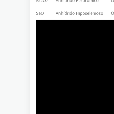
Br2O7
Anhídrido Perbrómico
Ó
SeO
Anhídrido Hiposelenioso
Ó